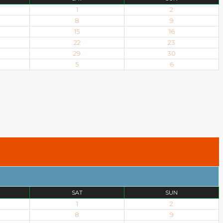
1
2
8
9
15
16
22
23
29
30
5
6
SAT
SUN
1
2
8
9