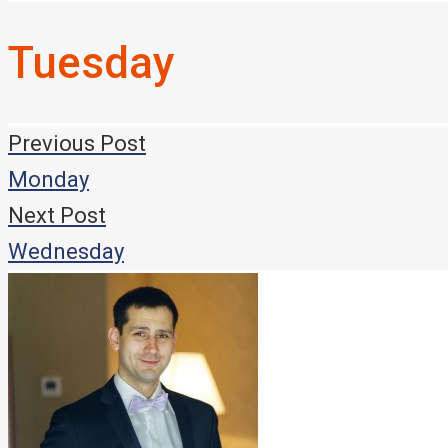
Tuesday
Навигация
Previous Post
по
Monday
записям
Next Post
Wednesday