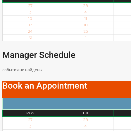
27
28
3
4
10
11
17
18
24
25
31
1
Manager Schedule
события не найдены
Book an Appointment
MON
TUE
27
28
3
4