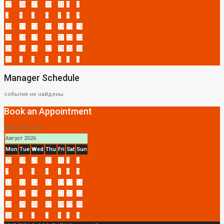
27
28
29
30
31
1
2
3
4
5
6
7
8
9
10
11
12
13
14
15
16
17
18
19
20
21
22
23
24
25
26
27
28
29
30
31
1
2
3
4
5
6
Manager Schedule
события не найдены
Book an Appointment
https://lcpk.ru/
Август 2026
Mon
Tue
Wed
Thu
Fri
Sat
Sun
27
28
29
30
31
1
2
3
4
5
6
7
8
9
10
11
12
13
14
15
16
17
18
19
20
21
22
23
24
25
26
27
28
29
30
31
1
2
3
4
5
6