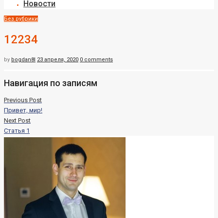
Новости
Без рубрики
12234
by
bogdan8l
23 апреля, 2020
0 comments
Навигация по записям
Previous Post
Привет, мир!
Next Post
Статья 1