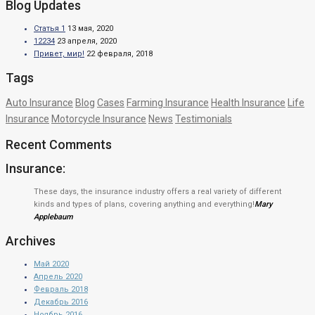
Blog Updates
Статья 1
13 мая, 2020
12234
23 апреля, 2020
Привет, мир!
22 февраля, 2018
Tags
Auto Insurance
Blog
Cases
Farming Insurance
Health Insurance
Life
Insurance
Motorcycle Insurance
News
Testimonials
Recent Comments
Insurance:
These days, the insurance industry offers a real variety of different
kinds and types of plans, covering anything and everything!
Mary
Applebaum
Archives
Май 2020
Апрель 2020
Февраль 2018
Декабрь 2016
Ноябрь 2016